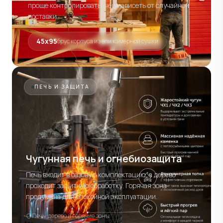
проще контролировать, чем зависеть от случайной
поставки.
45х95
брус корпуса из ели камерной сушки
ПЕЧЬ И ЗАЩИТА
Чугунная печь и огнебиозащита
Печь входит в базовую комплектацию, а дерево
проходит защитную обработку. Горячая зона
продумана для спокойной эксплуатации.
Печь, дерево и горячие зоны