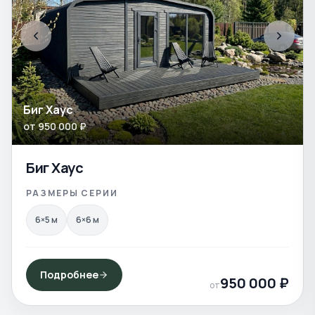
Биг Хаус
от
950 000
₽
Биг Хаус
РАЗМЕРЫ СЕРИИ
6×5
м
6×6
м
Подробнее
950 000
₽
от