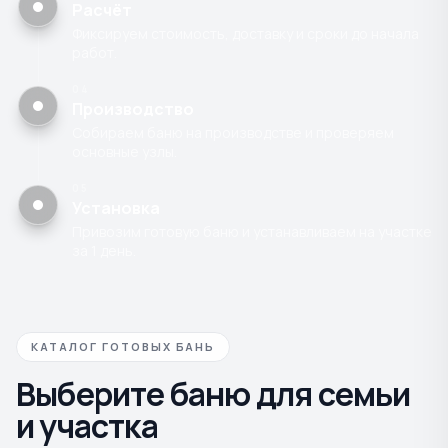
Расчёт
Фиксируем стоимость, доставку и сроки до начала
работ.
04
Производство
Собираем баню на производстве и проверяем
основные узлы.
05
Установка
Привозим готовую баню и устанавливаем на участке
за 1 день.
КАТАЛОГ ГОТОВЫХ БАНЬ
Выберите баню для семьи
и участка