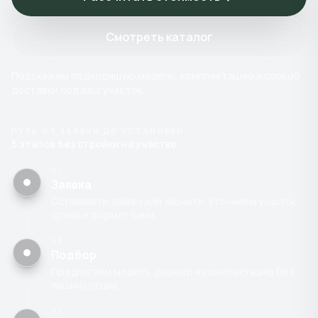
Смотреть каталог
Подскажем подходящую модель, комплектацию и способ
доставки под ваш участок.
ПУТЬ ОТ ЗАЯВКИ ДО УСТАНОВКИ
5 этапов без стройки на участке
01
Заявка
Оставляете заявку или звоните. Уточняем участок,
сроки и формат бани.
02
Подбор
Предлагаем модель, размер и комплектацию без
лишних опций.
03