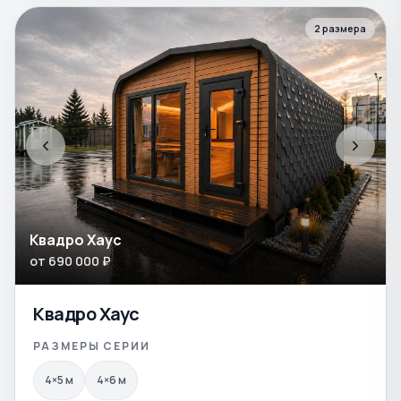
2
размера
Квадро Хаус
от
690 000
₽
Квадро Хаус
РАЗМЕРЫ СЕРИИ
4×5
м
4×6
м