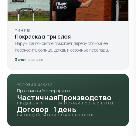
ФИНИШ
Покраска в три слоя
Наружное покрытие помогает дереву спокойнее
переносить солнце, дождь и сезонные перепады.
3 слоя
· снаружи
УСЛОВИЯ ЗАКАЗА
Прозрачно и без сюрпризов
Частичная
Производство
ПРЕДОПЛАТА
ЗАПУСКАЕМ ПОСЛЕ ОПЛАТЫ
Договор
1 день
НА КАЖДЫЙ ЗАКАЗ
МОНТАЖ НА УЧАСТКЕ