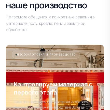
наше производство
Не громкие обещания, а конкретные решения в
материале, полу, кровле, печи и защитной
обработке.
ЛЕСОЗАГОТОВКА И ПРОИЗВОДСТВО
Контролируем материал
с
первого этапа
Сами заготавливаем пиломатериал и собираем
бани на собственном производстве в Вологде. Это