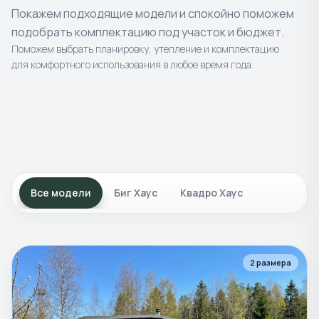
Покажем подходящие модели и спокойно поможем
подобрать комплектацию под участок и бюджет.
Поможем выбрать планировку, утепление и комплектацию
для комфортного использования в любое время года.
4
моделей
8
моделей
Готовые
бани
2
моделей
Каркасные
бани
4
моделей
Уличные
постройки
Композитные
купели и
Классика в современном исполнении.
Современные проекты с просторной
Все модели
Биг Хаус
Квадро Хаус
чаны
Террасы и подиумы для отдыха на природе.
планировкой.
Для отдыха, банного ритуала и
круглогодичного использования.
2
размера