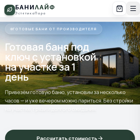
БАНИ
ЛАЙФ
Эстетика
Пара
ГОТОВЫЕ БАНИ ОТ ПРОИЗВОДИТЕЛЯ
Готовая баня под
ключ с установкой
на участке за 1
день
Привезём готовую баню, установим за несколько
часов — и уже вечером можно париться. Без стройки
на участке, грязи и долгого ожидания.
Рассчитать стоимость