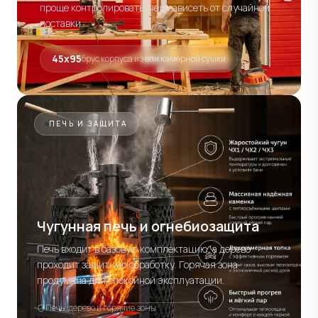
проще контролировать, чем зависеть от случайной
поставки.
45х95
брус корпуса из ели камерной сушки
ПЕЧЬ И ЗАЩИТА
Чугунная печь и огнебиозащита
Печь входит в базовую комплектацию, а дерево
проходит защитную обработку. Горячая зона
продумана для спокойной эксплуатации.
Печь, дерево и горячие зоны