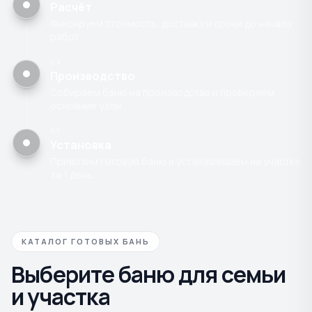
Расчёт
Фиксируем стоимость, доставку и сроки до начала
работ.
04
Производство
Собираем баню на производстве и проверяем
основные узлы.
05
Установка
Привозим готовую баню и устанавливаем на участке
за 1 день.
КАТАЛОГ ГОТОВЫХ БАНЬ
Выберите баню для семьи
и участка