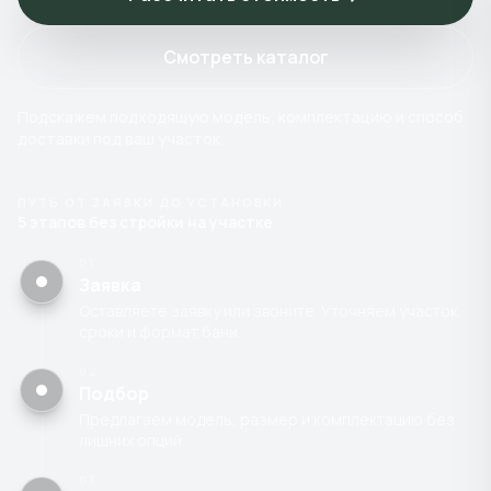
Смотреть каталог
Подскажем подходящую модель, комплектацию и способ
доставки под ваш участок.
ПУТЬ ОТ ЗАЯВКИ ДО УСТАНОВКИ
5 этапов без стройки на участке
01
Заявка
Оставляете заявку или звоните. Уточняем участок,
сроки и формат бани.
02
Подбор
Предлагаем модель, размер и комплектацию без
лишних опций.
03