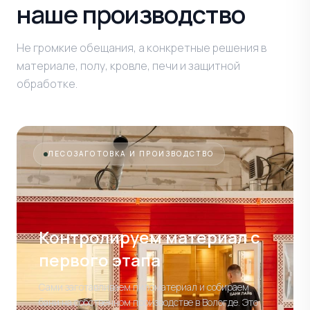
наше производство
Не громкие обещания, а конкретные решения в
материале, полу, кровле, печи и защитной
обработке.
ЛЕСОЗАГОТОВКА И ПРОИЗВОДСТВО
Контролируем материал
с
первого этапа
Сами заготавливаем пиломатериал и собираем
бани на собственном производстве в Вологде. Это