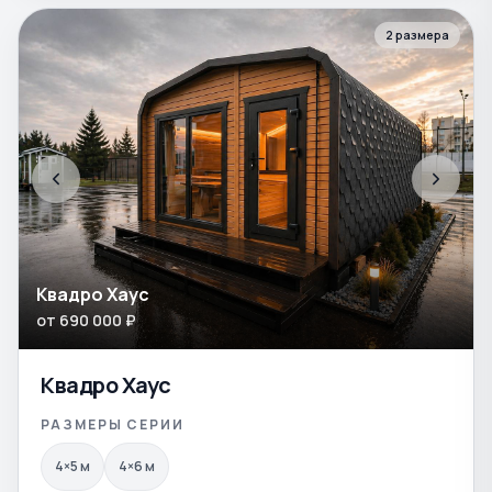
2
размера
Квадро Хаус
от
690 000
₽
Квадро Хаус
РАЗМЕРЫ СЕРИИ
4×5
м
4×6
м