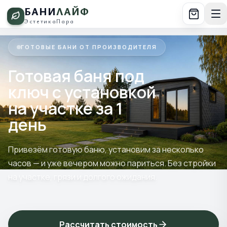
БАНИ
ЛАЙФ
Эстетика
Пара
ГОТОВЫЕ БАНИ ОТ ПРОИЗВОДИТЕЛЯ
Готовая баня под
ключ с установкой
на участке за 1
день
Привезём готовую баню, установим за несколько
часов — и уже вечером можно париться. Без стройки
на участке, грязи и долгого ожидания.
Рассчитать стоимость