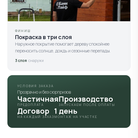
ФИНИШ
Покраска в три слоя
Наружное покрытие помогает дереву спокойнее
переносить солнце, дождь и сезонные перепады.
3 слоя
· снаружи
УСЛОВИЯ ЗАКАЗА
Прозрачно и без сюрпризов
Частичная
Производство
ПРЕДОПЛАТА
ЗАПУСКАЕМ ПОСЛЕ ОПЛАТЫ
Договор
1 день
НА КАЖДЫЙ ЗАКАЗ
МОНТАЖ НА УЧАСТКЕ