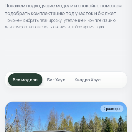
Покажем подходящие модели и спокойно поможем
подобрать комплектацию под участок и бюджет.
Поможем выбрать планировку, утепление и комплектацию
для комфортного использования в любое время года.
4
моделей
8
моделей
Готовые
бани
2
моделей
Каркасные
бани
4
моделей
Уличные
постройки
Композитные
купели и
Классика в современном исполнении.
Современные проекты с просторной
Все модели
Биг Хаус
Квадро Хаус
чаны
Террасы и подиумы для отдыха на природе.
планировкой.
Для отдыха, банного ритуала и
круглогодичного использования.
2
размера