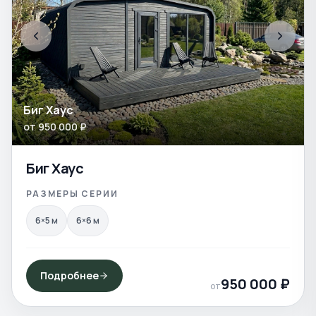
Биг Хаус
от
950 000
₽
Биг Хаус
РАЗМЕРЫ СЕРИИ
6×5
м
6×6
м
Подробнее
950 000
₽
от