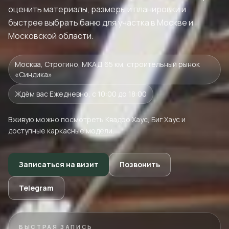
оценить материалы, размеры и планировки и
быстрее выбрать баню для участка в Москве и
Московской области.
Москва, Строгино, МКАД 65 км, строительный рынок
«Синдика»
Ждём вас Ежедневно, с 10:00 до 18:00
Вживую можно посмотреть Квадро Хаус, Биг Хаус и
доступные каркасные модели.
Записаться на визит
Позвонить
Telegram
БЫСТРАЯ ЗАПИСЬ