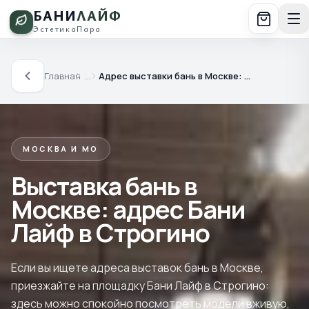
БАНИ
ЛАЙФ
Эстетика
Пара
Главная
…
Адрес выставки бань в Москве: Строгино, МКАД 65 км
МОСКВА И МО
Выставка бань в
Москве: адрес Бани
Лайф в Строгино
Если вы ищете адреса выставок бань в Москве,
приезжайте на площадку Бани Лайф в Строгино:
здесь можно спокойно посмотреть модели вживую,