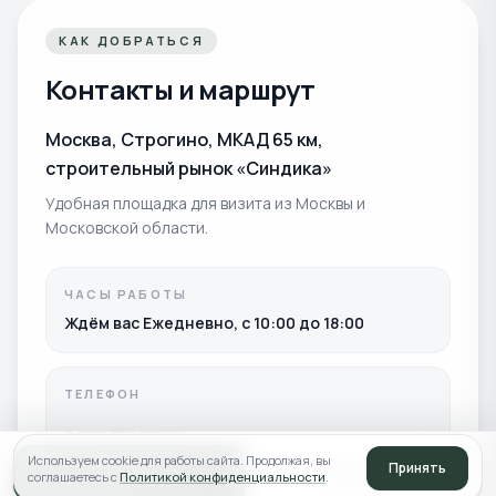
КАК ДОБРАТЬСЯ
Контакты и маршрут
Москва, Строгино, МКАД 65 км,
строительный рынок «Синдика»
Удобная площадка для визита из Москвы и
Московской области.
ЧАСЫ РАБОТЫ
Ждём вас Ежедневно, с 10:00 до 18:00
ТЕЛЕФОН
8 800 333 22 53
Используем cookie для работы сайта. Продолжая, вы
Принять
Записаться
Позвонить
соглашаетесь с
Политикой конфиденциальности
.