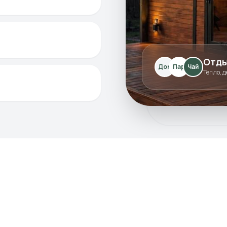
Отды
Дом
Пар
Чай
Тепло, д