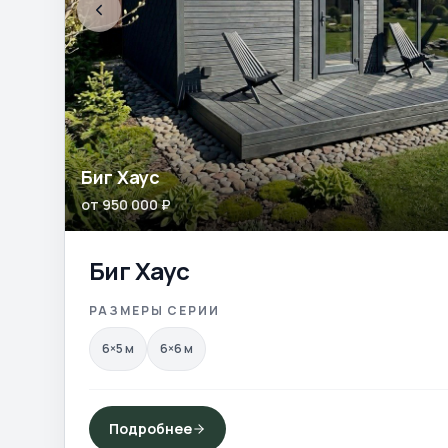
Биг Хаус
от
950 000
₽
Биг Хаус
РАЗМЕРЫ СЕРИИ
6×5
м
6×6
м
Подробнее