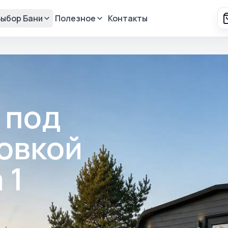
Выбор Бани
Полезное
Контакты
 под
новкой
 1