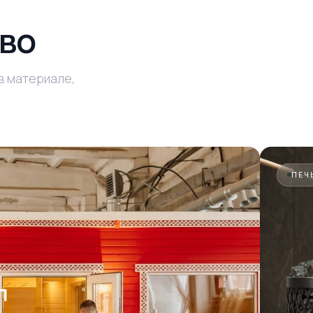
во
в материале,
ПЕЧ
л