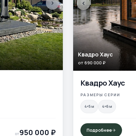
Квадро Хаус
от
690 000
₽
Квадро Хаус
РАЗМЕРЫ СЕРИИ
4×5
м
4×6
м
950 000
₽
Подробнее
от