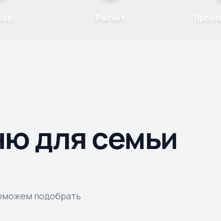
2
03
бор
Расчёт
Произ
ню для семьи
поможем подобрать