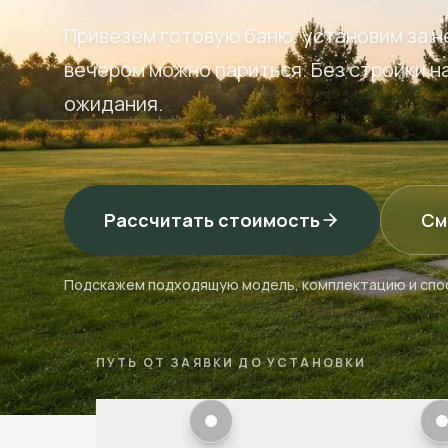
Привезём готовую баню, установим за н
вечером можно париться. Без стройки на
ожидания.
Рассчитать стоимость
См
Подскажем подходящую модель, комплектацию и спос
ПУТЬ ОТ ЗАЯВКИ ДО УСТАНОВКИ