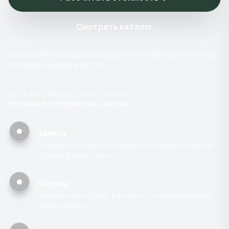
Смотреть каталог
Подскажем подходящую модель, комплектацию и способ
доставки под ваш участок.
ПУТЬ ОТ ЗАЯВКИ ДО УСТАНОВКИ
5 этапов без стройки на участке
01
Заявка
Оставляете заявку или звоните. Уточняем участок,
сроки и формат бани.
02
Подбор
Предлагаем модель, размер и комплектацию без
лишних опций.
03