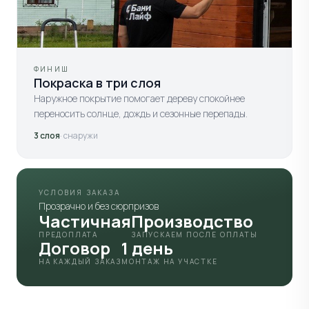
ФИНИШ
Покраска в три слоя
Наружное покрытие помогает дереву спокойнее
переносить солнце, дождь и сезонные перепады.
3 слоя
· снаружи
УСЛОВИЯ ЗАКАЗА
Прозрачно и без сюрпризов
Частичная
Производство
ПРЕДОПЛАТА
ЗАПУСКАЕМ ПОСЛЕ ОПЛАТЫ
Договор
1 день
НА КАЖДЫЙ ЗАКАЗ
МОНТАЖ НА УЧАСТКЕ