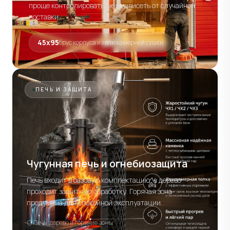
проще контролировать, чем зависеть от случайной
поставки.
45х95
брус корпуса из ели камерной сушки
ПЕЧЬ И ЗАЩИТА
Чугунная печь и огнебиозащита
Печь входит в базовую комплектацию, а дерево
проходит защитную обработку. Горячая зона
продумана для спокойной эксплуатации.
Печь, дерево и горячие зоны