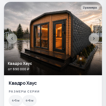
2
размера
Квадро Хаус
от
690 000
₽
Квадро Хаус
РАЗМЕРЫ СЕРИИ
4×5
м
4×6
м