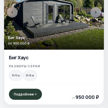
Биг Хаус
от
950 000
₽
Биг Хаус
РАЗМЕРЫ СЕРИИ
6×5
м
6×6
м
Подробнее
950 000
₽
от