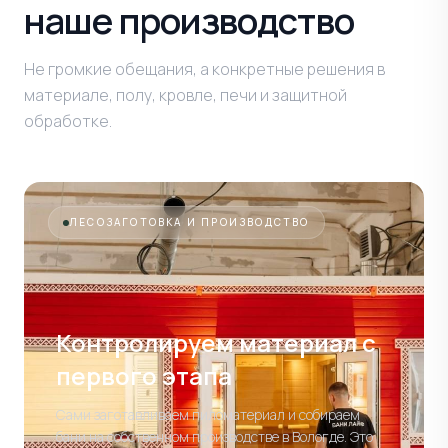
наше производство
Не громкие обещания, а конкретные решения в
материале, полу, кровле, печи и защитной
обработке.
ЛЕСОЗАГОТОВКА И ПРОИЗВОДСТВО
Контролируем материал
с
первого этапа
Сами заготавливаем пиломатериал и собираем
бани на собственном производстве в Вологде. Это