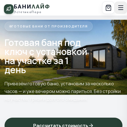
БАНИ
ЛАЙФ
Эстетика
Пара
ГОТОВЫЕ БАНИ ОТ ПРОИЗВОДИТЕЛЯ
Готовая баня под
ключ с установкой
на участке за 1
день
Привезём готовую баню, установим за несколько
часов — и уже вечером можно париться. Без стройки
на участке, грязи и долгого ожидания.
Рассчитать стоимость