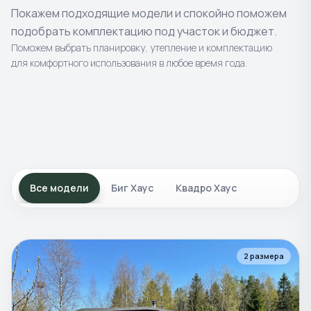
Покажем подходящие модели и спокойно поможем
подобрать комплектацию под участок и бюджет.
Поможем выбрать планировку, утепление и комплектацию
для комфортного использования в любое время года.
4
моделей
8
моделей
Готовые
бани
2
моделей
Каркасные
бани
4
моделей
Уличные
постройки
Композитные
купели и
Классика в современном исполнении.
Современные проекты с просторной
Все модели
Биг Хаус
Квадро Хаус
чаны
Террасы и подиумы для отдыха на природе.
планировкой.
Для отдыха, банного ритуала и
круглогодичного использования.
2
размера