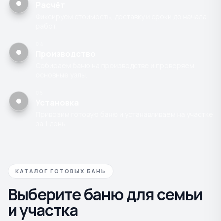
Расчёт
Фиксируем стоимость, доставку и сроки до начала
работ.
04
Производство
Собираем баню на производстве и проверяем
основные узлы.
05
Установка
Привозим готовую баню и устанавливаем на участке
за 1 день.
КАТАЛОГ ГОТОВЫХ БАНЬ
Выберите баню для семьи
и участка