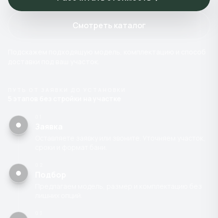
Смотреть каталог
Подскажем подходящую модель, комплектацию и способ
доставки под ваш участок.
ПУТЬ ОТ ЗАЯВКИ ДО УСТАНОВКИ
5 этапов без стройки на участке
01
Заявка
Оставляете заявку или звоните. Уточняем участок,
сроки и формат бани.
02
Подбор
Предлагаем модель, размер и комплектацию без
лишних опций.
03