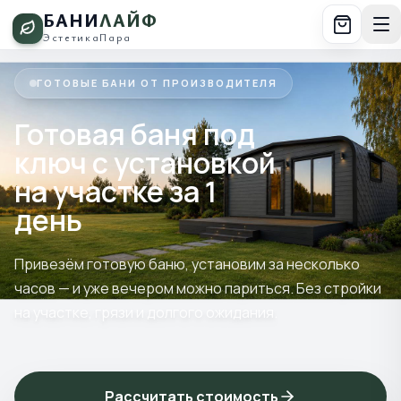
БАНИ
ЛАЙФ
Эстетика
Пара
ГОТОВЫЕ БАНИ ОТ ПРОИЗВОДИТЕЛЯ
Готовая баня под
ключ с установкой
на участке за 1
день
Привезём готовую баню, установим за несколько
часов — и уже вечером можно париться. Без стройки
на участке, грязи и долгого ожидания.
Рассчитать стоимость