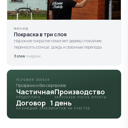
ФИНИШ
Покраска в три слоя
Наружное покрытие помогает дереву спокойнее
переносить солнце, дождь и сезонные перепады.
3 слоя
· снаружи
УСЛОВИЯ ЗАКАЗА
Прозрачно и без сюрпризов
Частичная
Производство
ПРЕДОПЛАТА
ЗАПУСКАЕМ ПОСЛЕ ОПЛАТЫ
Договор
1 день
НА КАЖДЫЙ ЗАКАЗ
МОНТАЖ НА УЧАСТКЕ