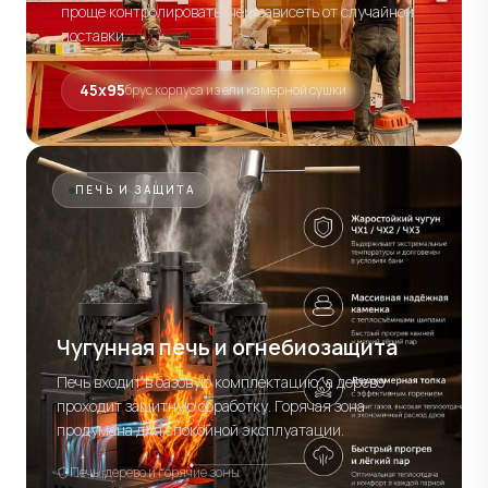
проще контролировать, чем зависеть от случайной
поставки.
45х95
брус корпуса из ели камерной сушки
ПЕЧЬ И ЗАЩИТА
Чугунная печь и огнебиозащита
Печь входит в базовую комплектацию, а дерево
проходит защитную обработку. Горячая зона
продумана для спокойной эксплуатации.
Печь, дерево и горячие зоны