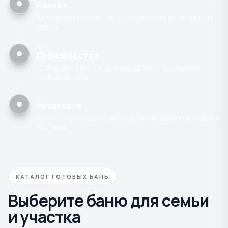
Расчёт
Фиксируем стоимость, доставку и сроки до начала
работ.
04
Производство
Собираем баню на производстве и проверяем
основные узлы.
05
Установка
Привозим готовую баню и устанавливаем на участке
за 1 день.
КАТАЛОГ ГОТОВЫХ БАНЬ
Выберите баню для семьи
и участка