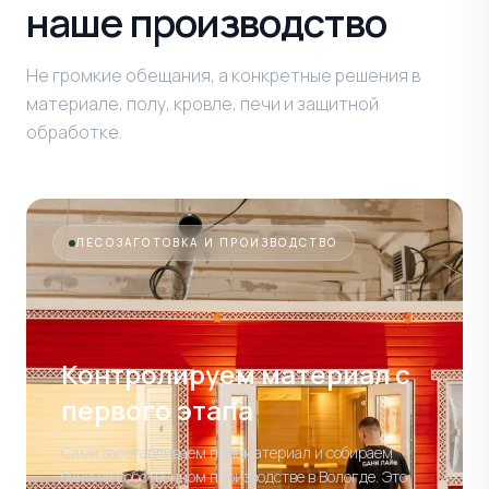
наше производство
Не громкие обещания, а конкретные решения в
материале, полу, кровле, печи и защитной
обработке.
ЛЕСОЗАГОТОВКА И ПРОИЗВОДСТВО
Контролируем материал
с
первого этапа
Сами заготавливаем пиломатериал и собираем
бани на собственном производстве в Вологде. Это