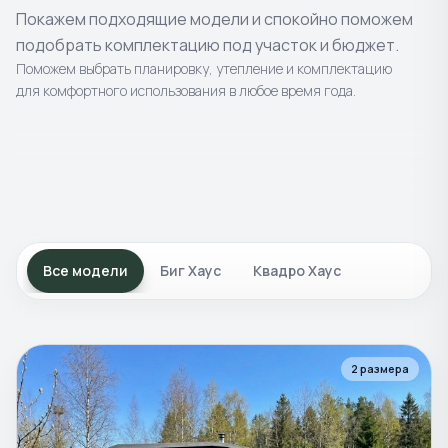
Покажем подходящие модели и спокойно поможем
подобрать комплектацию под участок и бюджет.
Поможем выбрать планировку, утепление и комплектацию
для комфортного использования в любое время года.
4
моделей
8
моделей
Готовые
бани
2
моделей
Каркасные
бани
4
моделей
Уличные
постройки
Композитные
купели и
Классика в современном исполнении.
Современные проекты с просторной
Все модели
Биг Хаус
Квадро Хаус
чаны
Террасы и подиумы для отдыха на природе.
планировкой.
Для отдыха, банного ритуала и
круглогодичного использования.
2
размера