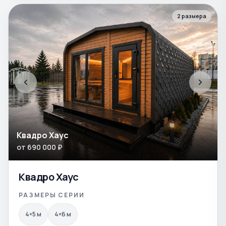
2
размера
Квадро Хаус
от
690 000
₽
Квадро Хаус
РАЗМЕРЫ СЕРИИ
4×5
м
4×6
м