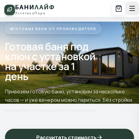
БАНИ
ЛАЙФ
Эстетика
Пара
ГОТОВЫЕ БАНИ ОТ ПРОИЗВОДИТЕЛЯ
Готовая баня под
ключ с установкой
на участке за 1
день
Привезём готовую баню, установим за несколько
часов — и уже вечером можно париться. Без стройки
на участке, грязи и долгого ожидания.
Рассчитать стоимость