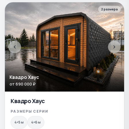
2
размера
Квадро Хаус
от
690 000
₽
Квадро Хаус
РАЗМЕРЫ СЕРИИ
4×5
м
4×6
м