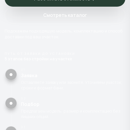
Смотреть каталог
Подскажем подходящую модель, комплектацию и способ
доставки под ваш участок.
ПУТЬ ОТ ЗАЯВКИ ДО УСТАНОВКИ
5 этапов без стройки на участке
01
Заявка
Оставляете заявку или звоните. Уточняем участок,
сроки и формат бани.
02
Подбор
Предлагаем модель, размер и комплектацию без
лишних опций.
03