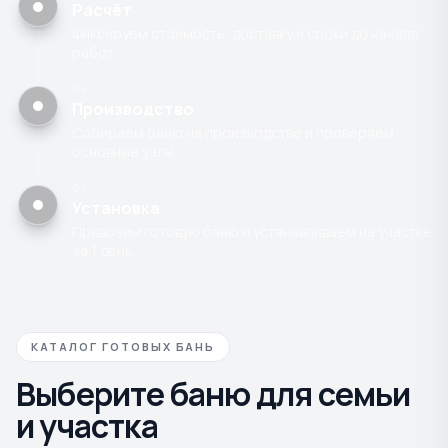
Расчёт
Фиксируем стоимость, доставку и сроки до начала
работ.
04
Производство
Собираем баню на производстве и проверяем
основные узлы.
05
Установка
Привозим готовую баню и устанавливаем на участке
за 1 день.
КАТАЛОГ ГОТОВЫХ БАНЬ
Выберите баню для семьи
и участка