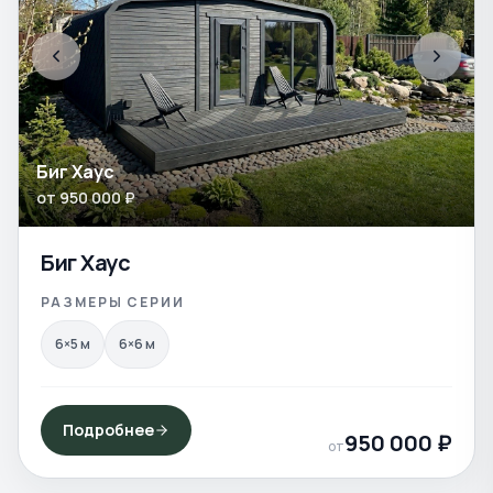
Биг Хаус
от
950 000
₽
Биг Хаус
РАЗМЕРЫ СЕРИИ
6×5
м
6×6
м
Подробнее
950 000
₽
от