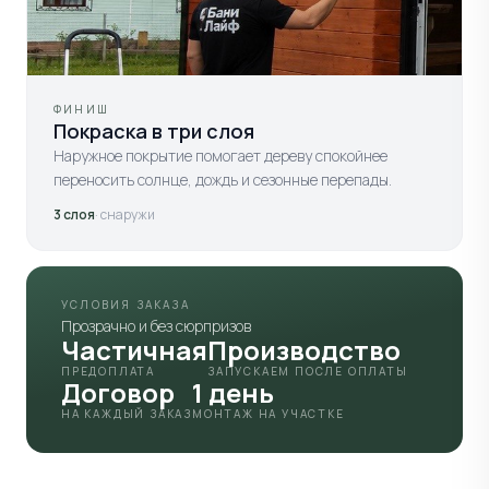
ФИНИШ
Покраска в три слоя
Наружное покрытие помогает дереву спокойнее
переносить солнце, дождь и сезонные перепады.
3 слоя
· снаружи
УСЛОВИЯ ЗАКАЗА
Прозрачно и без сюрпризов
Частичная
Производство
ПРЕДОПЛАТА
ЗАПУСКАЕМ ПОСЛЕ ОПЛАТЫ
Договор
1 день
НА КАЖДЫЙ ЗАКАЗ
МОНТАЖ НА УЧАСТКЕ