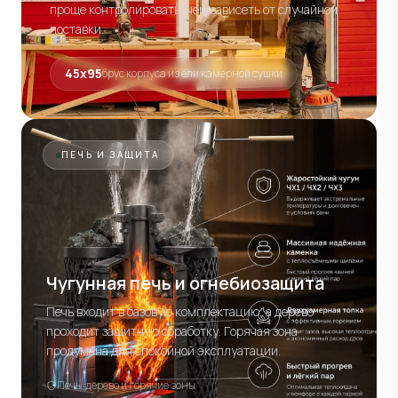
проще контролировать, чем зависеть от случайной
поставки.
45х95
брус корпуса из ели камерной сушки
ПЕЧЬ И ЗАЩИТА
Чугунная печь и огнебиозащита
Печь входит в базовую комплектацию, а дерево
проходит защитную обработку. Горячая зона
продумана для спокойной эксплуатации.
Печь, дерево и горячие зоны