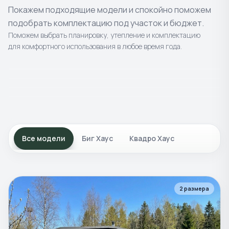
Покажем подходящие модели и спокойно поможем
подобрать комплектацию под участок и бюджет.
Поможем выбрать планировку, утепление и комплектацию
для комфортного использования в любое время года.
4
моделей
8
моделей
Готовые
бани
2
моделей
Каркасные
бани
4
моделей
Уличные
постройки
Композитные
купели и
Классика в современном исполнении.
Современные проекты с просторной
Все модели
Биг Хаус
Квадро Хаус
чаны
Террасы и подиумы для отдыха на природе.
планировкой.
Для отдыха, банного ритуала и
круглогодичного использования.
2
размера