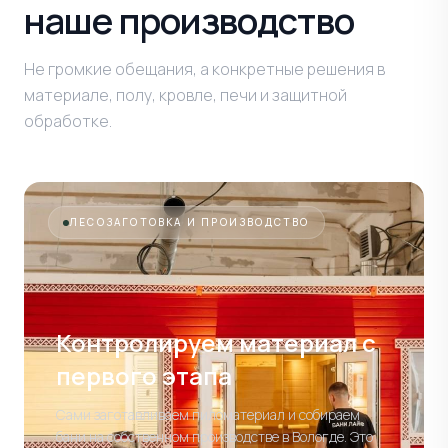
наше производство
Не громкие обещания, а конкретные решения в
материале, полу, кровле, печи и защитной
обработке.
ЛЕСОЗАГОТОВКА И ПРОИЗВОДСТВО
Контролируем материал
с
первого этапа
Сами заготавливаем пиломатериал и собираем
бани на собственном производстве в Вологде. Это